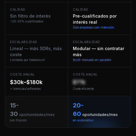
CALIDAD
CALIDAD
Sin filtro de interés
Pre-cualificados por
~20-30% cualificados
interés real
Solo empresas con intención
ESCALABILIDAD
ESCALABILIDAD
Lineal — más SDRs, más
Modular — sin contratar
coste
más
Limitada por headcount
Multi-mercado en paralelo
COSTE ANUAL
COSTE ANUAL
$30k–$180k
$??k
+ licencias/softwares
Coste eficiente
15-
20-
30
60
oportunidades/mes
oportunidades/mes
con fricción
en automático